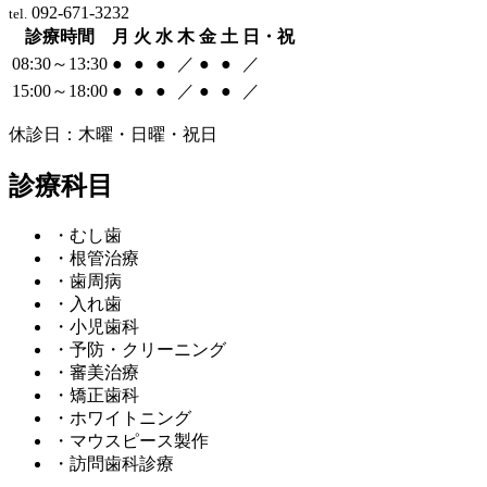
092-671-3232
tel.
診療時間
月
火
水
木
金
土
日・祝
08:30～13:30
●
●
●
／
●
●
／
15:00～18:00
●
●
●
／
●
●
／
休診日：木曜・日曜・祝日
診療科目
・むし歯
・根管治療
・歯周病
・入れ歯
・小児歯科
・予防・クリーニング
・審美治療
・矯正歯科
・ホワイトニング
・マウスピース製作
・訪問歯科診療